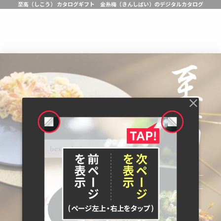
至高（しこう） カタログギフト 金糸梅（きんしばい）のデジタルカタログ