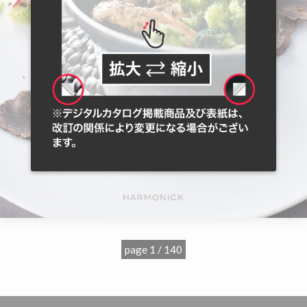
page 1 / 140
';