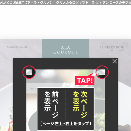
ALA GOURMET（ア・ラ・グルメ） グルメカタログギフト ラ ヴィ アン ローズのデジ