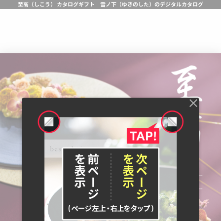
至高（しこう） カタログギフト 雪ノ下（ゆきのした）のデジタルカタログ