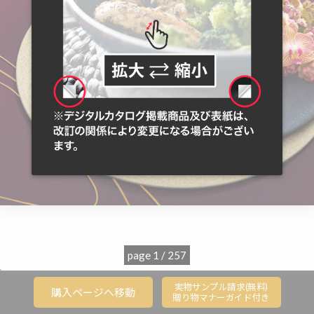
page 1 / 257
';
実物サンプル請求(無料)
購入ページへ移動
贈り物マナーガイド付き