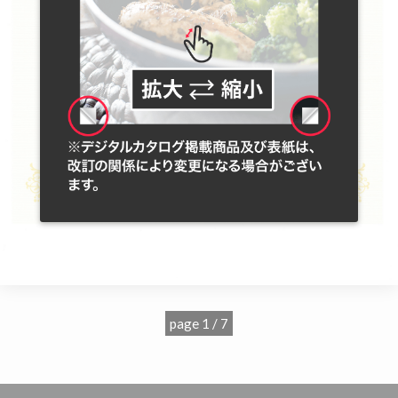
page 1 / 7
';